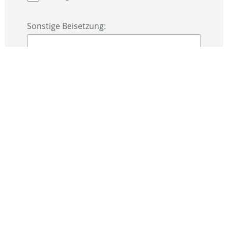
Sonstige Beisetzung:
Trauerfeier:
Keine Trauerfeier
Weltliche Trauerfeier
Trauerfeier meinem Glauben
entsprechend
Glaube / Konfession: